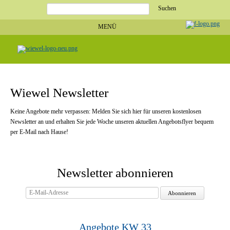
Suchbegriffe
MENÜ
Navigation
Startseite
überspringen
Angebote
Heimat
ist...
Heimat
ist...
Regionale
Produzenten
Wiewel Newsletter
Unsere
Märkte
Stellenangebote
Stellenangebote
Keine Angebote mehr verpassen: Melden Sie sich hier für unseren kostenlosen
Ausbildung
Newsletter an und erhalten Sie jede Woche unseren aktuellen Angebotsflyer bequem
Weiterbildung
Schnupperpraktikum
per E-Mail nach Hause!
Direkt
bewerben!
Service
Unternehmen
Unternehmen
Newsletter abonnieren
Geschäftsleitung
Historie
Zertifikate
E-
Unsere
Mail-
Partner
Adresse
Impressum
Datenschutz
Angebote KW 33